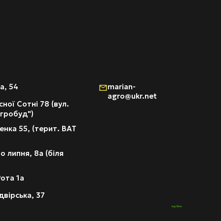
а, 54
marian-
agro@ukr.net
ної Сотні 78 (вул.
агробуд")
нка 55, (терит. ВАТ
о липня, 8а (біля
ота 1а
вірська, 37