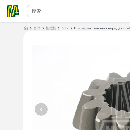
备件
拖拉机
MTZ
Шестерня головної передачі Z=1