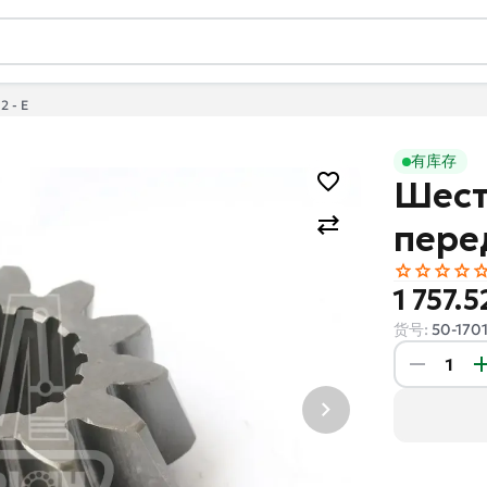
2 - E
有库存
Шест
перед
1 757.
货号:
50-170