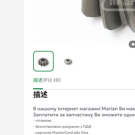
描述
评论 (0)
描述
В нашому інтернет магазині Marian Ви ма
Заплатити за запчастину Ви зможете одним
- готівкою
- безготівковим рахунком з ПДВ
- карткою MasterCard або Visa