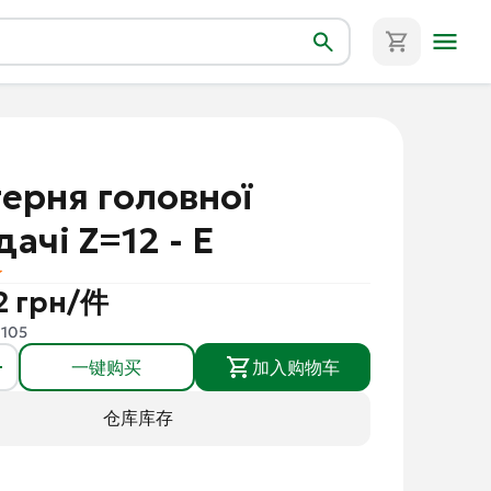
ерня головної
ачі Z=12 - E
52 грн/件
1105
一键购买
加入购物车
仓库库存