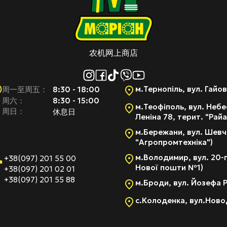
农机网上商店
м.Тернопіль, вул. Гайов
8:30 - 18:00
周一至周五：
周六：
8:30 - 15:00
м.Теофіполь, вул. Небес
周日：
休息日
Леніна 78, терит. "Рай
м.Бережани, вул. Шевче
"Агропромтехніка")
м.Володимир, вул. 20-г
+38(097) 201 55 00
Нової пошти №1)
+38(097) 201 02 01
+38(097) 201 55 88
м.Броди, вул. Йозефа Р
с.Колоденка, вул.Новод