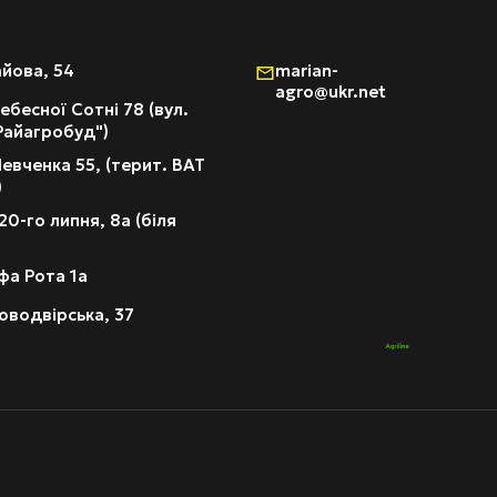
айова, 54
marian-
agro@ukr.net
ебесної Сотні 78 (вул.
"Райагробуд")
евченка 55, (терит. ВАТ
)
20-го липня, 8а (біля
фа Рота 1а
оводвірська, 37