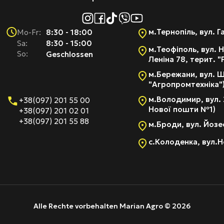
м.Тернопіль, вул. Г
8:30 - 18:00
Mo-Fr:
Sa:
8:30 - 15:00
м.Теофіполь, вул. Н
So:
Geschlossen
Леніна 78, терит. 
м.Бережани, вул. Ш
"Агропромтехніка"
м.Володимир, вул. 
+38(097) 201 55 00
Нової пошти №1)
+38(097) 201 02 01
+38(097) 201 55 88
м.Броди, вул. Йозе
с.Колоденка, вул.Н
Alle Rechte vorbehalten Marian Agro © 2026