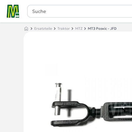
Ersatzteile
Traktor
MTZ
МТЗ Розкіс - JFD