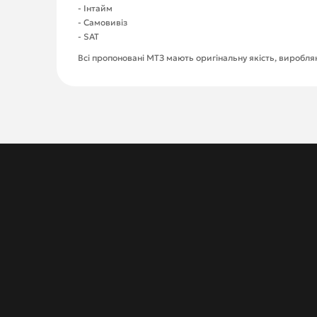
- Інтайм
- Самовивіз
- SAT
Всі пропоновані МТЗ мають оригінальну якість, виробляю