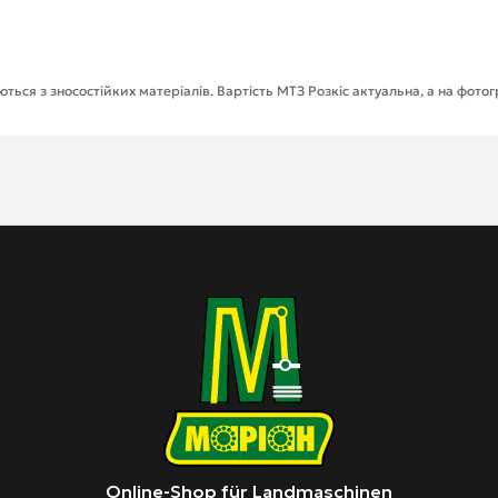
ться з зносостійких матеріалів. Вартість МТЗ Розкіс актуальна, а на фото
Online-Shop für Landmaschinen