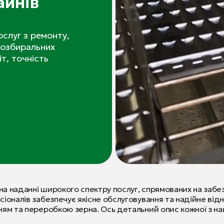
айнів
слуг з ремонту,
нозбиральних
т, точність
 на наданні широкого спектру послуг, спрямованих на заб
сіоналів забезпечує якісне обслуговування та надійне ві
ням та переробкою зерна. Ось детальний опис кожної з на