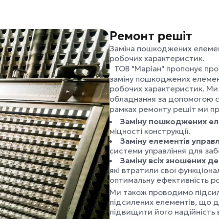
Ремонт решіт
Заміна пошкоджених елемент
робочих характеристик.
ТОВ "Маріан" пропонує проф
заміну пошкоджених елемент
робочих характеристик. Ми 
обладнання за допомогою су
рамках ремонту решіт ми п
Заміну пошкоджених еле
міцності конструкції.
Заміну елементів управ
системи управління для заб
Заміну всіх зношених де
які втратили свої функціон
оптимальну ефективність р
Ми також проводимо підсил
підсилених елементів, що 
підвищити його надійність в