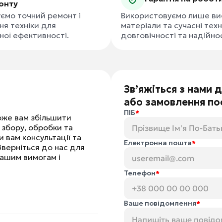
онту
ємо точний ремонт і
Використовуємо лише вис
ня техніки для
матеріали та сучасні техн
ної ефективності.
довговічності та надійнос
Зв’яжіться з нами 
або замовлення по
ПІБ
оже вам збільшити
 збору, обробки та
 вам консультації та
Електронна пошта
Зверніться до нас для
вашим вимогам і
Телефон
Ваше повідомлення