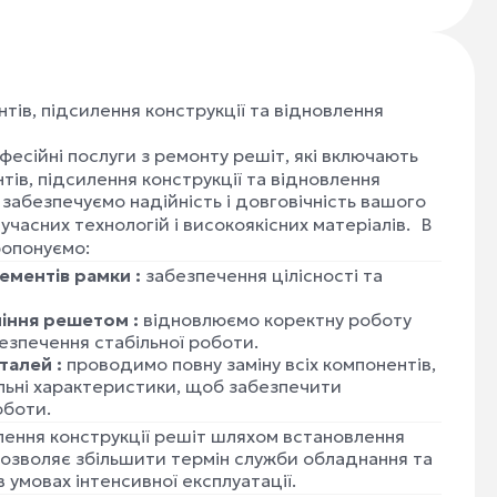
ів, підсилення конструкції та відновлення
есійні послуги з ремонту решіт, які включають
ів, підсилення конструкції та відновлення
забезпечуємо надійність і довговічність вашого
часних технологій і високоякісних матеріалів. В
ропонуємо:
ментів рамки :
забезпечення цілісності та
ління решетом :
відновлюємо коректну роботу
езпечення стабільної роботи.
талей :
проводимо повну заміну всіх компонентів,
альні характеристики, щоб забезпечити
оботи.
ення конструкції решіт шляхом встановлення
дозволяє збільшити термін служби обладнання та
 умовах інтенсивної експлуатації.