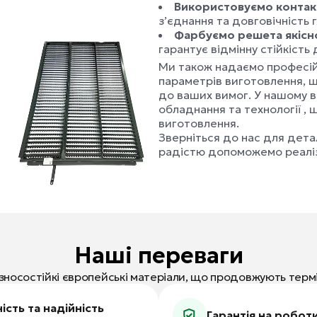
Використовуємо контак
з’єднання та довговічність 
Фарбуємо решета якіс
гарантує відмінну стійкість
Ми також надаємо професійн
параметрів виготовлення, 
до ваших вимог. У нашому 
обладнання та технології , 
виготовлення.
Зверніться до нас для дета
радістю допоможемо реаліз
Наші переваги
носостійкі європейські матеріали, що продовжують термі
ість та надійність
Гарантія на робот