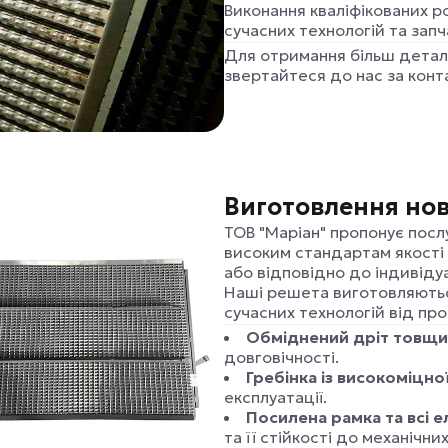
Виконання кваліфікованих р
сучасних технологій та запч
Для отримання більш деталь
звертайтеся до нас за кон
Виготовлення нов
ТОВ "Маріан" пропонує посл
високим стандартам якості
або відповідно до індивіду
Наші решета виготовляютьс
сучасних технологій від про
Обміднений дріт товщи
довговічності.
Гребінка із високоміцної
експлуатації.
Посилена рамка та всі 
та її стійкості до механічни