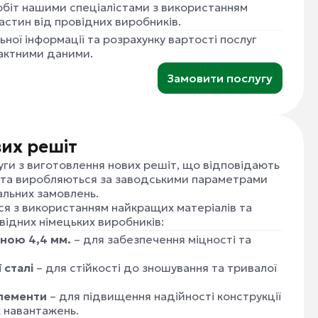
обіт нашими спеціалістами з використанням
астин від провідних виробників.
ної інформації та розрахунку вартості послуг
тактними даними.
Замовити послугу
их решіт
уги з виготовлення нових решіт, що відповідають
 та виробляються за заводськими параметрами
альних замовлень.
я з використанням найкращих матеріалів та
відних німецьких виробників:
ною 4,4 мм.
– для забезпечення міцності та
 сталі
– для стійкості до зношування та тривалої
елементи
– для підвищення надійності конструкції
х навантажень.