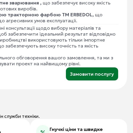
тне зварювання ,
що забезпечує високу якість
готових виробів.
ною тракторною фарбою ТМ ERBEDOL,
що
 до агресивних умов експлуатації.
і консультації щодо вибору матеріалів та
щоб забезпечити ідеальний результат відповідно
виробництві використовують тільки імпортне
що забезпечують високу точність та якість
льного обговорення вашого замовлення, та ми з
увати проект на найвищому рівні.
Замовити послугу
н служби техніки.
Гнучкі ціни та швидке
и