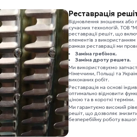
Реставрація реші
Відновлення зношених або 
сучасних технологій. ТОВ "М
реставрації решіт, що вкл
елементів з використанням 
рамках реставрації ми про
Заміна гребінок.
Заміна дроту решета.
Ми використовуємо запчаст
Німеччини, Польщі та Україн
виконаних робіт.
Реставрація на основі інди
оптимально відновити функ
ціною та в короткі терміни.
Ми гарантуємо високий ріве
решіт, що дозволяє знизити
безперебійну роботу вашог