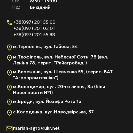
Cб:
8:30 - 15:00
Нд:
Вихідний
+38(097) 201 55 00
+38(097) 201 02 01
+38(097) 201 55 88
м.Тернопіль, вул. Гайова, 54
м.Теофіполь, вул. Небесної Сотні 78 (вул.
Леніна 78, терит. "Райагробуд")
м.Бережани, вул. Шевченка 55, (терит. ВАТ
"Агропромтехніка")
м.Володимир, вул. 20-го липня, 8а (біля
Нової пошти №1)
м.Броди, вул. Йозефа Рота 1а
с.Колоденка, вул.Новодвірська, 37
marian-agro@ukr.net