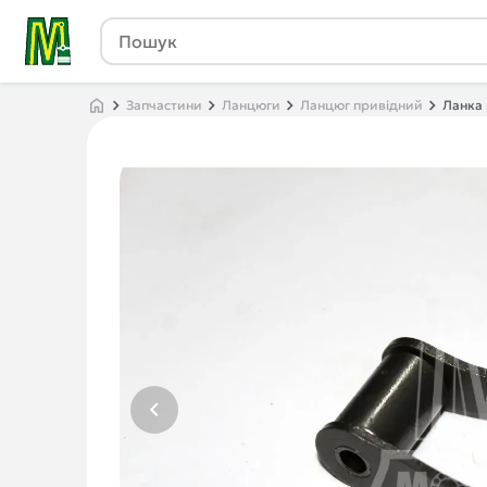
Запчастини
Ланцюги
Ланцюг привідний
Ланка 