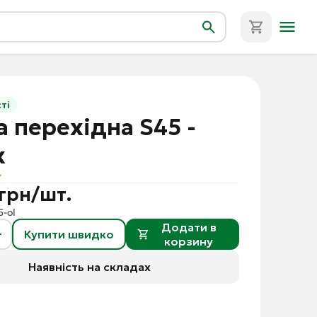
ті
а перехідна S45 -
x
 грн/шт.
5-ol
Додати в
Купити швидко
корзину
Наявність на складах