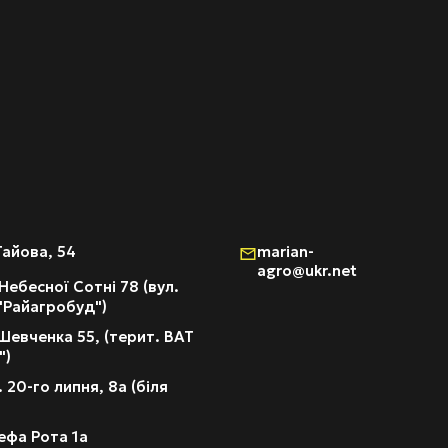
Гайова, 54
marian-
agro@ukr.net
Небесної Сотні 78 (вул.
 "Райагробуд")
Шевченка 55, (терит. ВАТ
")
 20-го липня, 8а (біля
ефа Рота 1а