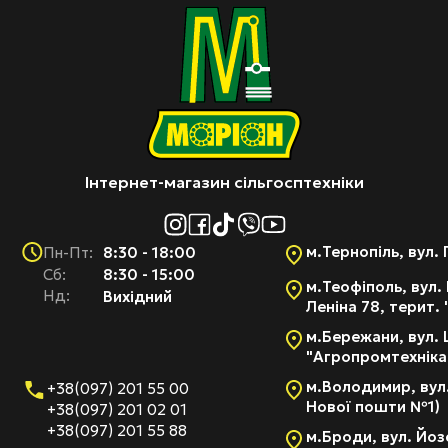
Інтернет-магазин сільгосптехніки
м.Тернопіль, вул. 
8:30 - 18:00
Пн-Пт:
Cб:
8:30 - 15:00
м.Теофіполь, вул. 
Нд:
Вихідний
Леніна 78, терит.
м.Бережани, вул. 
"Агропромтехніка
м.Володимир, вул.
+38(097) 201 55 00
Нової пошти №1)
+38(097) 201 02 01
+38(097) 201 55 88
м.Броди, вул. Йоз