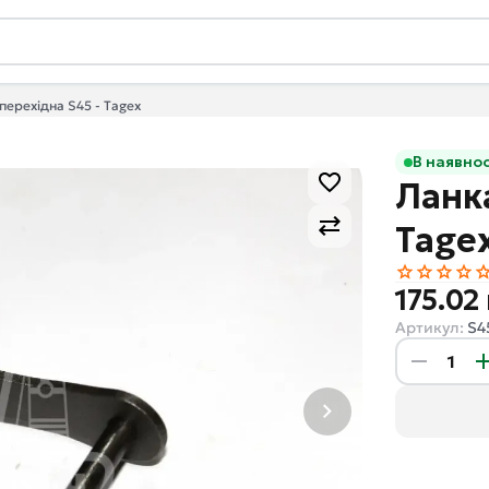
перехідна S45 - Tagex
В наявнос
Ланк
Tage
175.02
Артикул:
S4