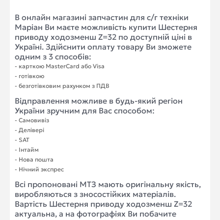
В онлайн магазині запчастин для с/г техніки
Маріан Ви маєте можливість купити Шестерня
приводу ходозменш Z=32 по доступній ціні в
Україні. Здійснити оплату товару Ви зможете
одним з 3 способів:
- карткою MasterCard або Visa
- готівкою
- безготівковим рахунком з ПДВ
Відправлення можливе в будь-який регіон
України зручним для Вас способом:
- Самовивіз
- Делівері
- SAT
- Інтайм
- Нова пошта
- Нічний экспрес
Всі пропоновані МТЗ мають оригінальну якість,
виробляються з зносостійких матеріалів.
Вартість Шестерня приводу ходозменш Z=32
актуальна, а на фотографіях Ви побачите