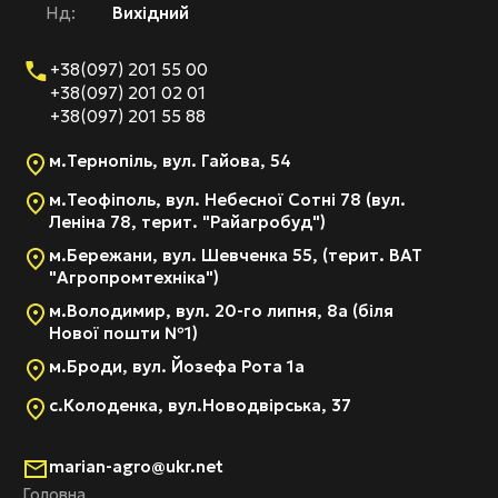
Нд:
Вихідний
+38(097) 201 55 00
+38(097) 201 02 01
+38(097) 201 55 88
м.Тернопіль, вул. Гайова, 54
м.Теофіполь, вул. Небесної Сотні 78 (вул.
Леніна 78, терит. "Райагробуд")
м.Бережани, вул. Шевченка 55, (терит. ВАТ
"Агропромтехніка")
м.Володимир, вул. 20-го липня, 8а (біля
Нової пошти №1)
м.Броди, вул. Йозефа Рота 1а
с.Колоденка, вул.Новодвірська, 37
marian-agro@ukr.net
Головна