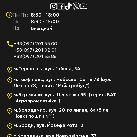
8:30 - 18:00
Пн-Пт:
Cб:
8:30 - 15:00
Нд:
Вихідний
+38(097) 201 55 00
+38(097) 201 02 01
+38(097) 201 55 88
м.Тернопіль, вул. Гайова, 54
м.Теофіполь, вул. Небесної Сотні 78 (вул.
Леніна 78, терит. "Райагробуд")
м.Бережани, вул. Шевченка 55, (терит. ВАТ
"Агропромтехніка")
м.Володимир, вул. 20-го липня, 8а (біля
Нової пошти №1)
м.Броди, вул. Йозефа Рота 1а
с.Колоденка, вул.Новодвірська, 37