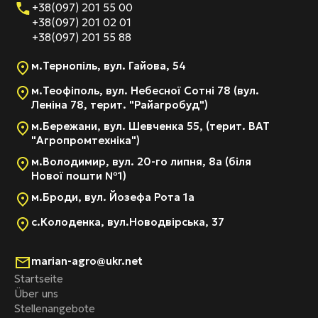
+38(097) 201 55 00
+38(097) 201 02 01
+38(097) 201 55 88
м.Тернопіль, вул. Гайова, 54
м.Теофіполь, вул. Небесної Сотні 78 (вул.
Леніна 78, терит. "Райагробуд")
м.Бережани, вул. Шевченка 55, (терит. ВАТ
"Агропромтехніка")
м.Володимир, вул. 20-го липня, 8а (біля
Нової пошти №1)
м.Броди, вул. Йозефа Рота 1а
с.Колоденка, вул.Новодвірська, 37
marian-agro@ukr.net
Startseite
Über uns
Stellenangebote