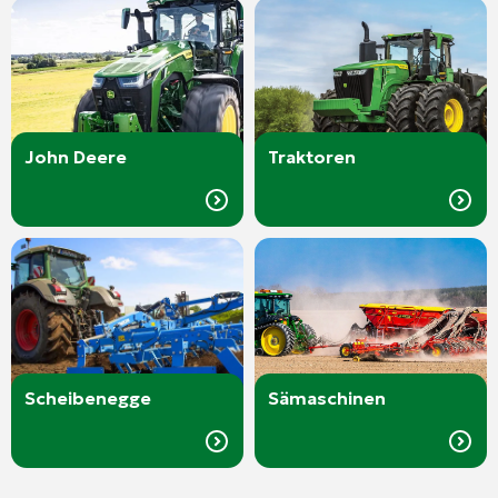
John Deere
Traktoren
Scheibenegge
Sämaschinen