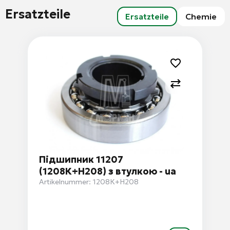
Ersatzteile
Ersatzteile
Chemie
Підшипник 11207
(1208К+Н208) з втулкою - ua
Artikelnummer: 1208К+Н208