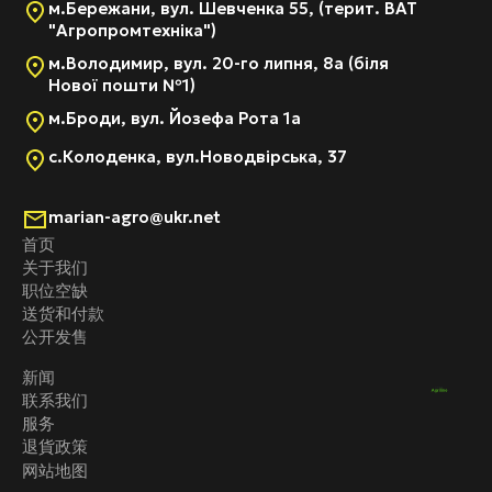
м.Бережани, вул. Шевченка 55, (терит. ВАТ
"Агропромтехніка")
м.Володимир, вул. 20-го липня, 8а (біля
Нової пошти №1)
м.Броди, вул. Йозефа Рота 1а
с.Колоденка, вул.Новодвірська, 37
marian-agro@ukr.net
首页
关于我们
职位空缺
送货和付款
公开发售
新闻
联系我们
服务
退貨政策
网站地图