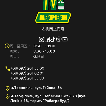
农机网上商店
8:30 - 18:00
周一至周五：
周六：
8:30 - 15:00
周日：
休息日
+38(097) 201 55 00
+38(097) 201 02 01
+38(097) 201 55 88
м.Тернопіль, вул. Гайова, 54
м.Теофіполь, вул. Небесної Сотні 78 (вул.
Леніна 78, терит. "Райагробуд")