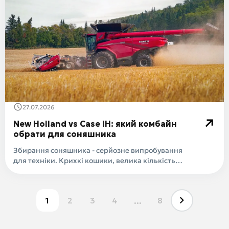
27.07.2026
New Holland vs Case IH: який комбайн
обрати для соняшника
Збирання соняшника - серйозне випробування
для техніки. Крихкі кошики, велика кількість
олійни..
1
2
3
4
...
8