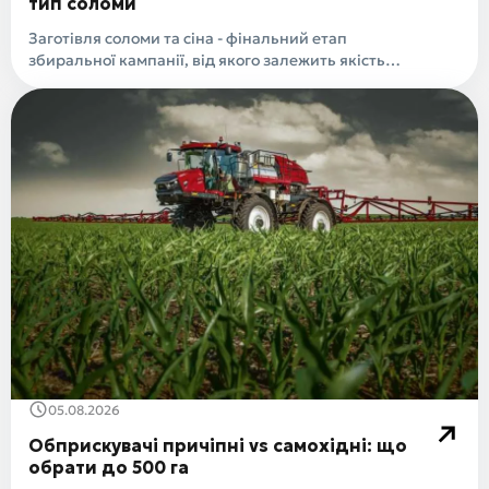
тип соломи
Заготівля соломи та сіна - фінальний етап
збиральної кампанії, від якого залежить якість
кормі..
05.08.2026
Обприскувачі причіпні vs самохідні: що
обрати до 500 га