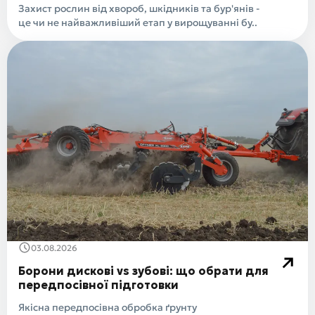
Захист рослин від хвороб, шкідників та бур'янів -
це чи не найважливіший етап у вирощуванні бу..
03.08.2026
Борони дискові vs зубові: що обрати для
передпосівної підготовки
Якісна передпосівна обробка ґрунту