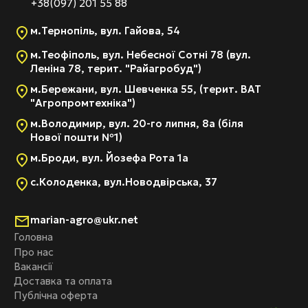
+38(097) 201 55 88
м.Тернопіль, вул. Гайова, 54
м.Теофіполь, вул. Небесної Сотні 78 (вул.
Леніна 78, терит. "Райагробуд")
м.Бережани, вул. Шевченка 55, (терит. ВАТ
"Агропромтехніка")
м.Володимир, вул. 20-го липня, 8а (біля
Нової пошти №1)
м.Броди, вул. Йозефа Рота 1а
с.Колоденка, вул.Новодвірська, 37
marian-agro@ukr.net
Головна
Про нас
Вакансії
Доставка та оплата
Публічна оферта