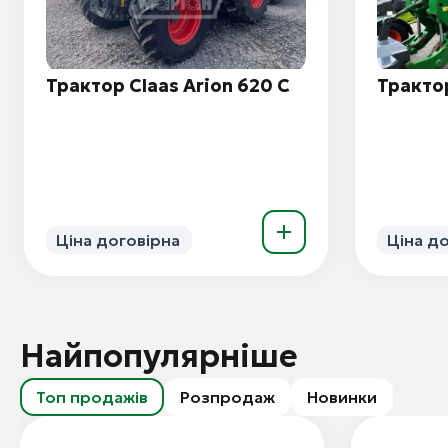
Трактор Claas Arion 620 C
Трактор
Ціна договірна
Ціна д
Найпопулярніше
Топ продажів
Розпродаж
Новинки