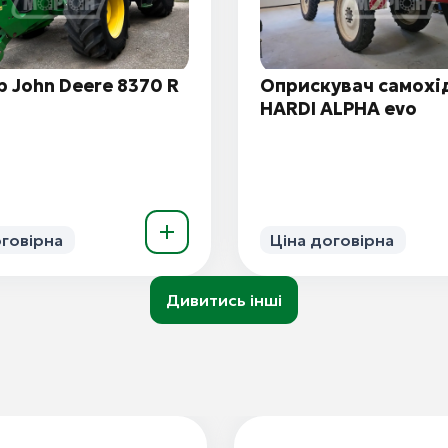
 John Deere 8370 R
Оприскувач самохі
HARDI ALPHA evo
оговірна
Ціна договірна
Дивитись інші