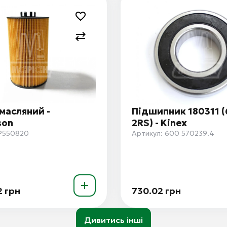
масляний -
Підшипник 180311 (
son
2RS) - Kinex
 P550820
Артикул: 600 570239.4
2 грн
730.02 грн
Дивитись інші