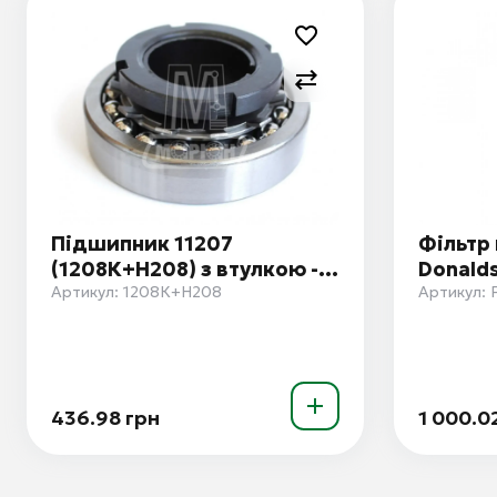
Підшипник 11207
Фільтр 
(1208К+Н208) з втулкою -
Donald
ua
Артикул: 1208К+Н208
Артикул:
436.98 грн
1 000.0