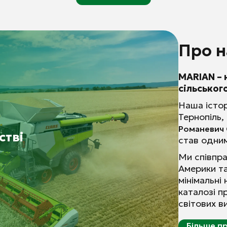
Про н
MARIAN – 
сільськог
Наша істор
Тернопіль,
Романевич 
стві
став одним
Ми співпр
Америки т
мінімальні
каталозі п
світових в
Більше п