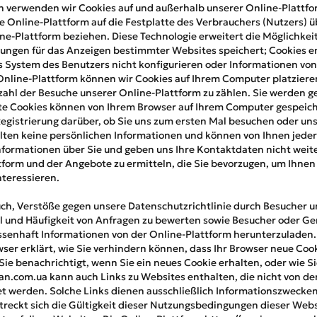
 verwenden wir Cookies auf und außerhalb unserer Online-Plattfo
e Online-Plattform auf die Festplatte des Verbrauchers (Nutzers) 
line-Plattform beziehen. Diese Technologie erweitert die Möglichke
lungen für das Anzeigen bestimmter Websites speichert; Cookies e
 System des Benutzers nicht konfigurieren oder Informationen von
Online-Plattform können wir Cookies auf Ihrem Computer platziere
hl der Besuche unserer Online-Plattform zu zählen. Sie werden ge
e Cookies können von Ihrem Browser auf Ihrem Computer gespeich
 Registrierung darüber, ob Sie uns zum ersten Mal besuchen oder un
ten keine persönlichen Informationen und können von Ihnen jederz
nformationen über Sie und geben uns Ihre Kontaktdaten nicht weit
form und der Angebote zu ermitteln, die Sie bevorzugen, um Ihnen
nteressieren.
ch, Verstöße gegen unsere Datenschutzrichtlinie durch Besucher un
l und Häufigkeit von Anfragen zu bewerten sowie Besucher oder Gerä
ssenhaft Informationen von der Online-Plattform herunterzuladen. D
ser erklärt, wie Sie verhindern können, dass Ihr Browser neue Cooki
 Sie benachrichtigt, wenn Sie ein neues Cookie erhalten, oder wie S
ian.com.ua kann auch Links zu Websites enthalten, die nicht von 
 werden. Solche Links dienen ausschließlich Informationszwecken.
treckt sich die Gültigkeit dieser Nutzungsbedingungen dieser Webs