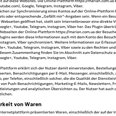
 auf diese Websites. Die Online-Plattform https://marian.com.ua
outube.com), Google, Telegram, Instagram, Viber.
chen zur Synchronisierung eines Kontos auf der Online-Plattform 
ets oder entsprechende „Gefällt mir“-Angaben sein. Wenn ein Besu
 Webseiten geöffnet hat, stellt sein Internetbrowser eine direkte 
Google+, Youtube, Telegram, Instagram, Viber her. Das Plugin übert
Webseiten der Online-Plattform https://marian.com.ua der Besuche
lugins werden diese Informationen auch mit dem Konto des Besuche
nstagram, Viber synchronisiert. Weitere Informationen zur Erfass
le+, Youtube, Telegram, Instagram, Viber sowie zu den Rechten un
diesem Zusammenhang finden Sie im Abschnitt zum Datenschutz a
Google+, Youtube, Telegram, Instagram, Viber.
Plattform erklärt sich der Nutzer damit einverstanden, Bestellunge
erten, Benachrichtigungen per E-Mail, Messenger, einschließlich, 
per Telefon, einschließlich solcher, die die Qualität der Dienstlei
 von Push-Benachrichtigungen, Marketing-E-Mails, Newslettern, F
tleistungen und analytischen Übersichten zu. Der Nutzer hat auch
lichen.
rkeit von Waren
Internetplattform präsentierten Waren, einschließlich der auf der 