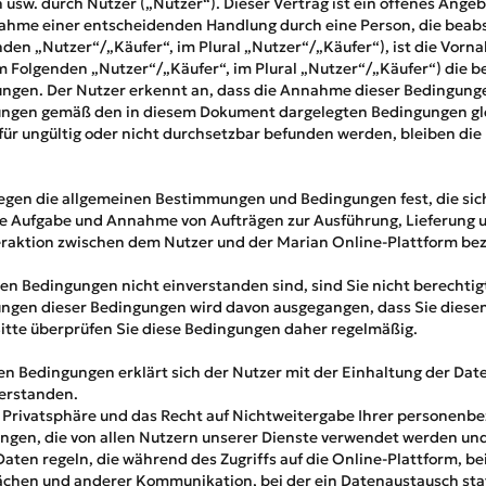
usw. durch Nutzer („Nutzer“). Dieser Vertrag ist ein offenes Ange
ahme einer entscheidenden Handlung durch eine Person, die beabsi
nden „Nutzer“/„Käufer“, im Plural „Nutzer“/„Käufer“), ist die Vor
m Folgenden „Nutzer“/„Käufer“, im Plural „Nutzer“/„Käufer“) die 
ngen. Der Nutzer erkennt an, dass die Annahme dieser Bedingung
ngen gemäß den in diesem Dokument dargelegten Bedingungen glei
r ungültig oder nicht durchsetzbar befunden werden, bleiben die ü
gen die allgemeinen Bestimmungen und Bedingungen fest, die sich 
die Aufgabe und Annahme von Aufträgen zur Ausführung, Lieferung
eraktion zwischen dem Nutzer und der Marian Online-Plattform be
sen Bedingungen nicht einverstanden sind, sind Sie nicht berechtig
rungen dieser Bedingungen wird davon ausgegangen, dass Sie die
tte überprüfen Sie diese Bedingungen daher regelmäßig.
n Bedingungen erklärt sich der Nutzer mit der Einhaltung der Date
verstanden.
f Privatsphäre und das Recht auf Nichtweitergabe Ihrer personenb
ngen, die von allen Nutzern unserer Dienste verwendet werden und
en regeln, die während des Zugriffs auf die Online-Plattform, be
chen und anderer Kommunikation, bei der ein Datenaustausch stat