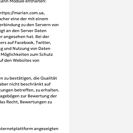
 kann Module enthalten:
https://marian.com.ua,
cher eine der mit einem
Verbindung zu den Servern von
rägt an den Server Daten
r angesehen hat. Bei der
rs auf Facebook, Twitter,
ung und Nutzung von Daten
d Möglichkeiten zum Schutz
uf den Websites von
n zu bestätigen, die Qualität
aber nicht beschränkt auf
stungen betreffen, zu erhalten.
ragebögen zur Bewertung der
 das Recht, Bewertungen zu
Internetplattform angezeigten