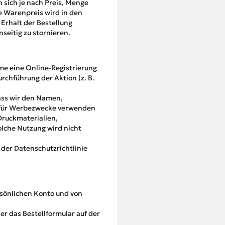
 sich je nach Preis, Menge
 Warenpreis wird in den
Erhalt der Bestellung
nseitig zu stornieren.
me eine Online-Registrierung
urchführung der Aktion (z. B.
dass wir den Namen,
ei für Werbezwecke verwenden
Druckmaterialien,
olche Nutzung wird nicht
 der Datenschutzrichtlinie
rsönlichen Konto und von
er das Bestellformular auf der