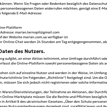
können. Wenn Sie Fragen oder Bedenken bezüglich des Datenschut
er personenbezogenen Daten widerrufen möchten, genügt eine E-Mai
 folgende E-Mail-Adresse:
ine-Plattform
r Adresse: marian.ternopil@gmail.com
uf der Website marian.com.ua verfügbar ist
der Online-Chat werden 24 Stunden am Tag entgegengenommen, ab
aten des Nutzers.
ng aufgibt, an einer Aktion teilnimmt, eine Umfrage durchführt od
 erfasst die Online-Plattform sowohl personenbezogene Daten als 
hen sich auf einzelne Nutzer und werden in der Weise, im Umfang 
chutzrichtlinie (im Folgenden „Richtlinie“) festgelegt sind. Um die
en, müssen Sie sich jedoch nicht registrieren oder solche Informat
n Waren/Dienstleistungen, der Teilnahme an Aktionen, der Durch
 Online-Marktplatz müssen Sie die Rechte und Pflichten bezüglich
 in Artikel 8 des ukrainischen Gesetzes „Über den Schutz persone
iesen Nutzungsbedingungen dargelegt sind, sorgfältig lesen und d