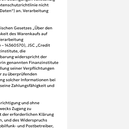
enschutzrichtlinie nicht
Daten“) an. Verarbeitung
inischen Gesetzes „Über den
hkeit des Warenkaufs auf
Verarbeitung
 – 14360570), JSC „Credit
nstitute, die
nbarung widerspricht der
arin genannten Finanzinstitute
llung seiner Verpflichtungen
er zu überprüfenden
ng solcher Informationen bei
 seine Zahlungsfähigkeit und
hrichtigung und ohne
zwecks Zugang zu
 der erforderlichen Klärung
en, und des Widerspruchs
bilfunk- und Postbetreiber,