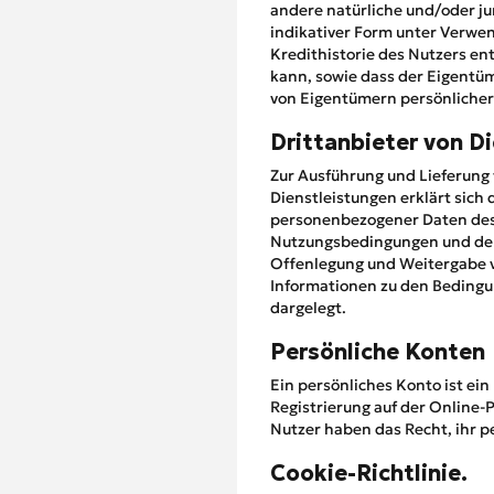
andere natürliche und/oder ju
indikativer Form unter Verwe
Kredithistorie des Nutzers en
kann, sowie dass der Eigentüm
von Eigentümern persönlicher
Drittanbieter von D
Zur Ausführung und Lieferung 
Dienstleistungen erklärt sich
personenbezogener Daten des N
Nutzungsbedingungen und der 
Offenlegung und Weitergabe 
Informationen zu den Bedingu
dargelegt.
Persönliche Konten
Ein persönliches Konto ist ei
Registrierung auf der Online-P
Nutzer haben das Recht, ihr p
Cookie-Richtlinie.