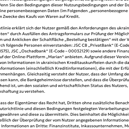
enn Sie den Bedingungen dieser Nutzungsbedingungen und der Dat
eine personenbezogenen Daten (im Folgenden „personenbezogene 
 Zwecke des Kaufs von Waren auf Kredit.
htlinie erklärt sich der Nutzer gemäß den Anforderungen des ukra
en“ durch Ausfüllen des Antragsformulars zur Prüfung der Möglic
rm und Anklicken der Schaltfläche „Bestellung bestätigen“ mit der 
h folgende Personen einverstanden: JSC CB „PrivatBank“ (E-Code
1575), JSC „Oschadbank“ (E-Code – 00032129) sowie andere Finanzi
uf der Online-Plattform „Marian“ anbieten. Aufgrund dieser Verei
von Informationen in ukrainischen Kreditauskunfteien durch die d
formationen (einschließlich Kreditinformationen), die mit der Erfü
mmenhängen. Gleichzeitig versteht der Nutzer, dass der Umfang d
en kann, die Bankgeheimnisse darstellen, und dass die Überprüfu
chend ist, um den sozialen und wirtschaftlichen Status des Nutzers,
shaftung zu verstehen.
dass der Eigentümer das Recht hat, Dritten ohne zusätzliche Benac
utzrichtlinie und diesen Bedingungen festgelegten Verarbeitungs
währen und diese zu übermitteln. Dies beinhaltet die Möglichkeit
ließlich der Überprüfung der vom Nutzer angegebenen Information
 Informationen an Dritte: Finanzinstitute, Inkassounternehmen, Mo