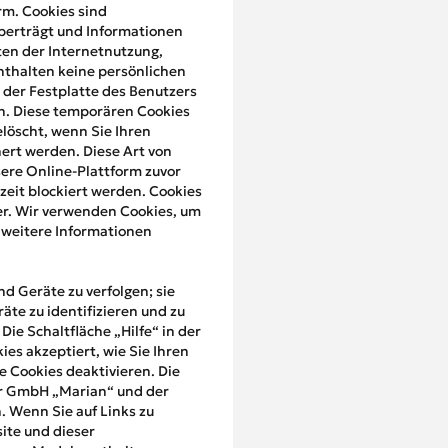
rm. Cookies sind
überträgt und Informationen
iten der Internetnutzung,
nthalten keine persönlichen
 der Festplatte des Benutzers
n. Diese temporären Cookies
löscht, wenn Sie Ihren
ert werden. Diese Art von
sere Online-Plattform zuvor
eit blockiert werden. Cookies
er. Wir verwenden Cookies, um
 weitere Informationen
d Geräte zu verfolgen; sie
te zu identifizieren und zu
ie Schaltfläche „Hilfe“ in der
es akzeptiert, wie Sie Ihren
ie Cookies deaktivieren. Die
der GmbH „Marian“ und der
 Wenn Sie auf Links zu
ite und dieser