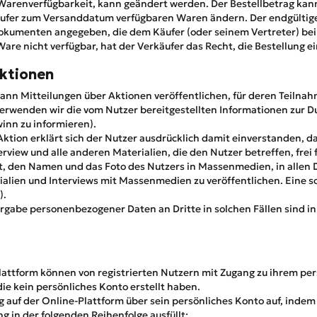
Warenverfügbarkeit, kann geändert werden. Der Bestellbetrag kann
ufer zum Versanddatum verfügbaren Waren ändern. Der endgültige
kumenten angegeben, die dem Käufer (oder seinem Vertreter) bei 
are nicht verfügbar, hat der Verkäufer das Recht, die Bestellung ei
ktionen
ann Mitteilungen über Aktionen veröffentlichen, für deren Teilnah
 verwenden wir die vom Nutzer bereitgestellten Informationen zur D
inn zu informieren).
Aktion erklärt sich der Nutzer ausdrücklich damit einverstanden, 
rview und alle anderen Materialien, die den Nutzer betreffen, fr
t, den Namen und das Foto des Nutzers in Massenmedien, in allen 
alien und Interviews mit Massenmedien zu veröffentlichen. Eine s
).
rgabe personenbezogener Daten an Dritte in solchen Fällen sind in
lattform können von registrierten Nutzern mit Zugang zu ihrem pe
e kein persönliches Konto erstellt haben.
g auf der Online-Plattform über sein persönliches Konto auf, indem 
 in der folgenden Reihenfolge ausfüllt: