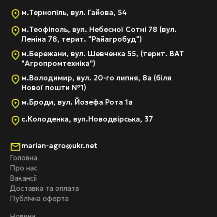
м.Тернопіль, вул. Гайова, 54
м.Теофіполь, вул. Небесної Сотні 78 (вул.
Леніна 78, терит. "Райагробуд")
м.Бережани, вул. Шевченка 55, (терит. ВАТ
"Агропромтехніка")
м.Володимир, вул. 20-го липня, 8а (біля
Нової пошти №1)
м.Броди, вул. Йозефа Рота 1а
с.Колоденка, вул.Новодвірська, 37
marian-agro@ukr.net
Головна
Про нас
Вакансії
Доставка та оплата
Публічна оферта
Новини