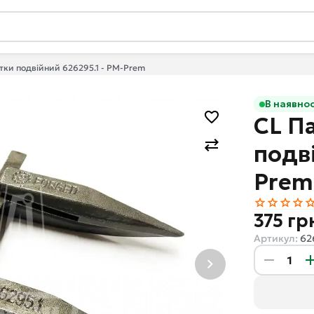
тки подвійний 626295.1 - PM-Prem
В наявнос
CL П
подв
Prem
375 гр
Артикул:
62