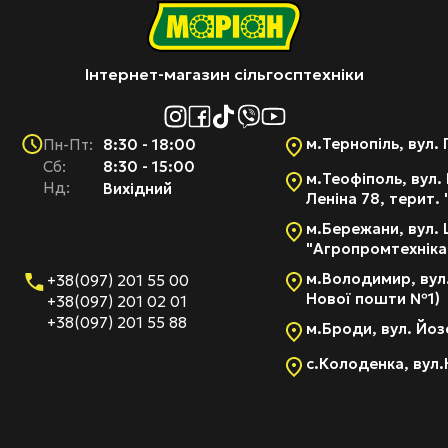
Інтернет-магазин сільгосптехніки
м.Тернопіль, вул. 
8:30 - 18:00
Пн-Пт:
Cб:
8:30 - 15:00
м.Теофіполь, вул. 
Нд:
Вихідний
Леніна 78, терит.
м.Бережани, вул. 
"Агропромтехніка
м.Володимир, вул.
+38(097) 201 55 00
Нової пошти №1)
+38(097) 201 02 01
+38(097) 201 55 88
м.Броди, вул. Йоз
с.Колоденка, вул.