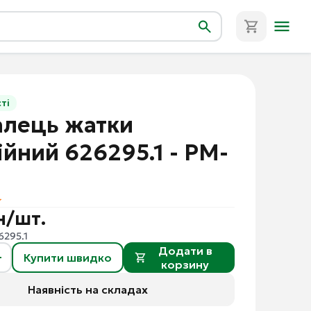
ті
алець жатки
ійний 626295.1 - PM-
н/шт.
6295.1
Додати в
Купити швидко
корзину
Наявність на складах