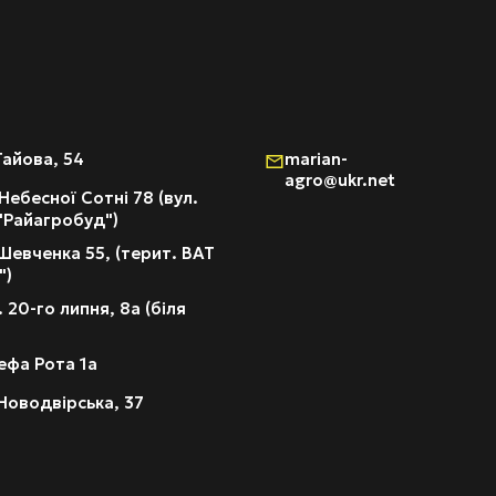
Гайова, 54
marian-
agro@ukr.net
Небесної Сотні 78 (вул.
 "Райагробуд")
Шевченка 55, (терит. ВАТ
")
 20-го липня, 8а (біля
ефа Рота 1а
Новодвірська, 37