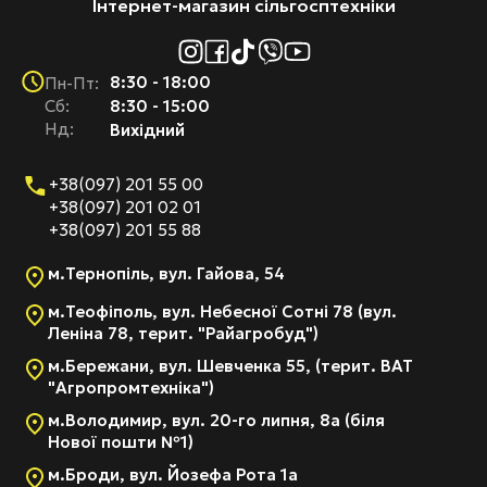
Інтернет-магазин сільгосптехніки
8:30 - 18:00
Пн-Пт:
Cб:
8:30 - 15:00
Нд:
Вихідний
+38(097) 201 55 00
+38(097) 201 02 01
+38(097) 201 55 88
м.Тернопіль, вул. Гайова, 54
м.Теофіполь, вул. Небесної Сотні 78 (вул.
Леніна 78, терит. "Райагробуд")
м.Бережани, вул. Шевченка 55, (терит. ВАТ
"Агропромтехніка")
м.Володимир, вул. 20-го липня, 8а (біля
Нової пошти №1)
м.Броди, вул. Йозефа Рота 1а