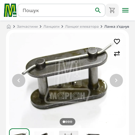
Запчастини
Ланцюги
Ланцюг елеватора
Ланка з’єднуваль