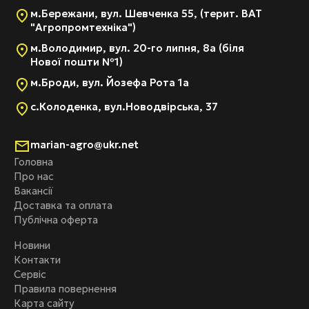
м.Бережани, вул. Шевченка 55, (терит. ВАТ
"Агропромтехніка")
м.Володимир, вул. 20-го липня, 8а (біля
Нової пошти №1)
м.Броди, вул. Йозефа Рота 1а
с.Колоденка, вул.Новодвірська, 37
marian-agro@ukr.net
Головна
Про нас
Вакансії
Доставка та оплата
Публічна оферта
Новини
Контакти
Сервіс
Правила повернення
Карта сайту