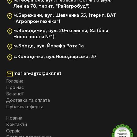
Леніна 78, терит. "Райагробуд")
м.Бережани, вул. Шевченка 55, (терит. ВАТ
"Агропромтехніка")
м.Володимир, вул. 20-го липня, 8а (біля
Нової пошти №1)
м.Броди, вул. Йозефа Рота 1а
с.Колоденка, вул.Новодвірська, 37
marian-agro@ukr.net
Головна
Про нас
Вакансії
Доставка та оплата
Публічна оферта
Новини
Контакти
Сервіс