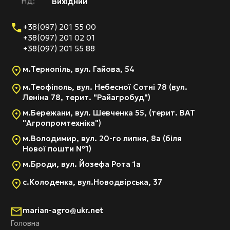
Нд:
Вихідний
+38(097) 201 55 00
+38(097) 201 02 01
+38(097) 201 55 88
м.Тернопіль, вул. Гайова, 54
м.Теофіполь, вул. Небесної Сотні 78 (вул.
Леніна 78, терит. "Райагробуд")
м.Бережани, вул. Шевченка 55, (терит. ВАТ
"Агропромтехніка")
м.Володимир, вул. 20-го липня, 8а (біля
Нової пошти №1)
м.Броди, вул. Йозефа Рота 1а
с.Колоденка, вул.Новодвірська, 37
marian-agro@ukr.net
Головна