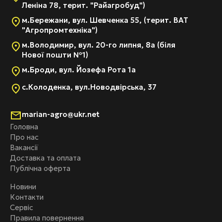
Леніна 78, терит. "Райагробуд")
м.Бережани, вул. Шевченка 55, (терит. ВАТ
"Агропромтехніка")
м.Володимир, вул. 20-го липня, 8а (біля
Нової пошти №1)
м.Броди, вул. Йозефа Рота 1а
с.Колоденка, вул.Новодвірська, 37
marian-agro@ukr.net
Головна
Про нас
Вакансії
Доставка та оплата
Публічна оферта
Новини
Контакти
Сервіс
Правила повернення