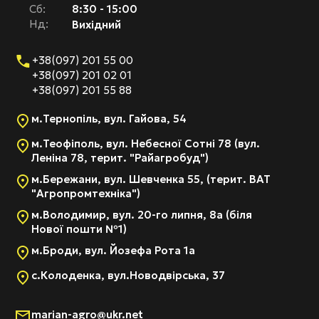
Cб:
8:30 - 15:00
Нд:
Вихідний
+38(097) 201 55 00
+38(097) 201 02 01
+38(097) 201 55 88
м.Тернопіль, вул. Гайова, 54
м.Теофіполь, вул. Небесної Сотні 78 (вул.
Леніна 78, терит. "Райагробуд")
м.Бережани, вул. Шевченка 55, (терит. ВАТ
"Агропромтехніка")
м.Володимир, вул. 20-го липня, 8а (біля
Нової пошти №1)
м.Броди, вул. Йозефа Рота 1а
с.Колоденка, вул.Новодвірська, 37
marian-agro@ukr.net