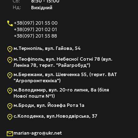
Cб:
8:30 - 15:00
Нд:
Вихідний
+38(097) 201 55 00
+38(097) 201 02 01
+38(097) 201 55 88
м.Тернопіль, вул. Гайова, 54
м.Теофіполь, вул. Небесної Сотні 78 (вул.
Леніна 78, терит. "Райагробуд")
м.Бережани, вул. Шевченка 55, (терит. ВАТ
"Агропромтехніка")
м.Володимир, вул. 20-го липня, 8а (біля
Нової пошти №1)
м.Броди, вул. Йозефа Рота 1а
с.Колоденка, вул.Новодвірська, 37
marian-agro@ukr.net