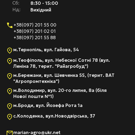
Cб:
8:30 - 15:00
Нд:
Вихідний
+38(097) 201 55 00
+38(097) 201 02 01
+38(097) 201 55 88
м.Тернопіль, вул. Гайова, 54
м.Теофіполь, вул. Небесної Сотні 78 (вул.
Леніна 78, терит. "Райагробуд")
м.Бережани, вул. Шевченка 55, (терит. ВАТ
"Агропромтехніка")
м.Володимир, вул. 20-го липня, 8а (біля
Нової пошти №1)
м.Броди, вул. Йозефа Рота 1а
с.Колоденка, вул.Новодвірська, 37
marian-agro@ukr.net