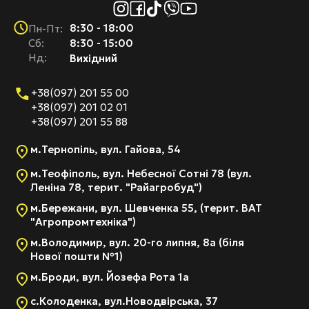
8:30 - 18:00
Пн-Пт:
Cб:
8:30 - 15:00
Нд:
Вихідний
+38(097) 201 55 00
+38(097) 201 02 01
+38(097) 201 55 88
м.Тернопіль, вул. Гайова, 54
м.Теофіполь, вул. Небесної Сотні 78 (вул.
Леніна 78, терит. "Райагробуд")
м.Бережани, вул. Шевченка 55, (терит. ВАТ
"Агропромтехніка")
м.Володимир, вул. 20-го липня, 8а (біля
Нової пошти №1)
м.Броди, вул. Йозефа Рота 1а
с.Колоденка, вул.Новодвірська, 37