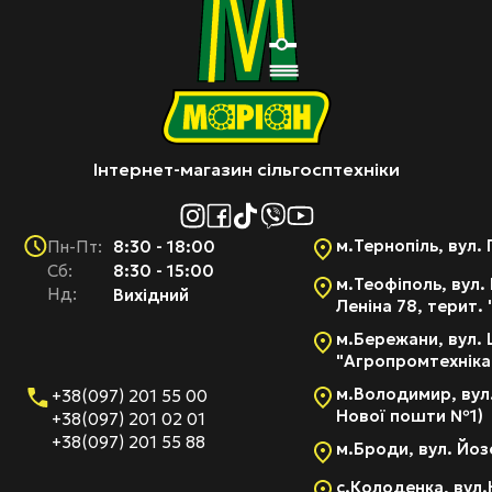
Інтернет-магазин сільгосптехніки
м.Тернопіль, вул. 
8:30 - 18:00
Пн-Пт:
Cб:
8:30 - 15:00
м.Теофіполь, вул. 
Нд:
Вихідний
Леніна 78, терит.
м.Бережани, вул. 
"Агропромтехніка
м.Володимир, вул.
+38(097) 201 55 00
Нової пошти №1)
+38(097) 201 02 01
+38(097) 201 55 88
м.Броди, вул. Йоз
с.Колоденка, вул.