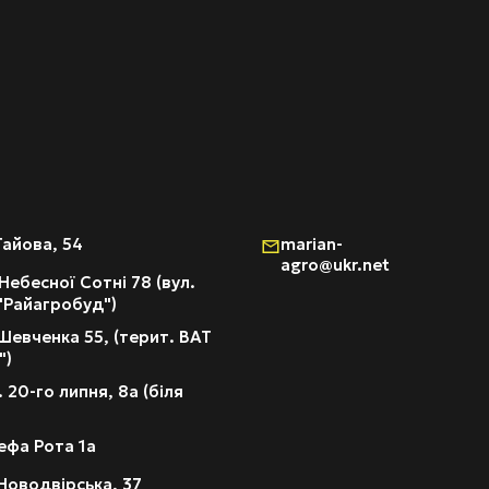
Гайова, 54
marian-
agro@ukr.net
Небесної Сотні 78 (вул.
 "Райагробуд")
Шевченка 55, (терит. ВАТ
")
 20-го липня, 8а (біля
ефа Рота 1а
Новодвірська, 37