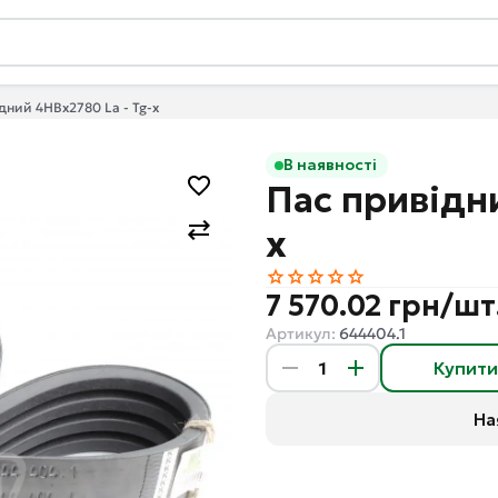
дний 4HBx2780 La - Tg-x
В наявності
Пас привідни
x
7 570.02 грн/шт
Артикул:
644404.1
Купит
На