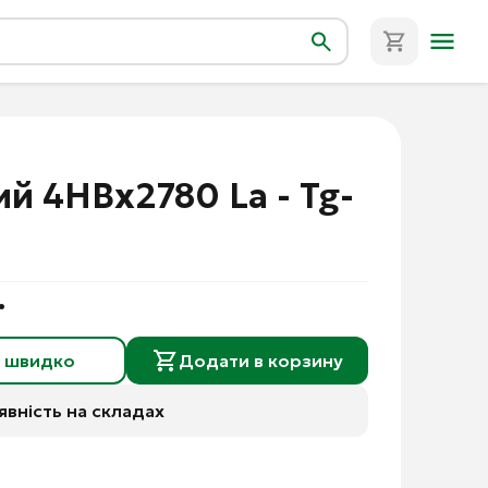
й 4HBx2780 La - Tg-
.
и швидко
Додати в корзину
явність на складах