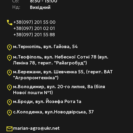
Cб:
8:30 - 15:00
Нд:
Вихідний
+38(097) 201 55 00
+38(097) 201 02 01
+38(097) 201 55 88
м.Тернопіль, вул. Гайова, 54
м.Теофіполь, вул. Небесної Сотні 78 (вул.
Леніна 78, терит. "Райагробуд")
м.Бережани, вул. Шевченка 55, (терит. ВАТ
"Агропромтехніка")
м.Володимир, вул. 20-го липня, 8а (біля
Нової пошти №1)
м.Броди, вул. Йозефа Рота 1а
с.Колоденка, вул.Новодвірська, 37
marian-agro@ukr.net