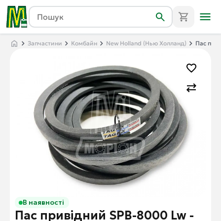
Запчастини
Комбайн
New Holland (Нью Холланд)
Пас прив
В наявності
Пас привідний SPB-8000 Lw -