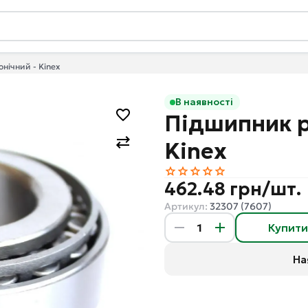
нічний - Kinex
В наявності
Підшипник р
Kinex
462.48 грн/шт.
Артикул:
32307 (7607)
Купит
На