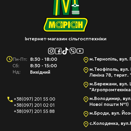
Інтернет-магазин сільгосптехніки
м.Тернопіль, вул. 
8:30 - 18:00
Пн-Пт:
Cб:
8:30 - 15:00
м.Теофіполь, вул. 
Нд:
Вихідний
Леніна 78, терит.
м.Бережани, вул. 
"Агропромтехніка
м.Володимир, вул.
+38(097) 201 55 00
Нової пошти №1)
+38(097) 201 02 01
+38(097) 201 55 88
м.Броди, вул. Йоз
с.Колоденка, вул.