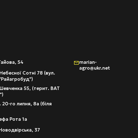
Гайова, 54
marian-
agro@ukr.net
Небесної Сотні 78 (вул.
 "Райагробуд")
Шевченка 55, (терит. ВАТ
")
 20-го липня, 8а (біля
ефа Рота 1а
Новодвірська, 37