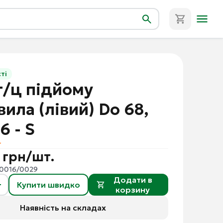
ті
г/ц підйому
ила (лівий) Do 68,
6 - S
 грн/шт.
0016/0029
Додати в
Купити швидко
корзину
Наявність на складах