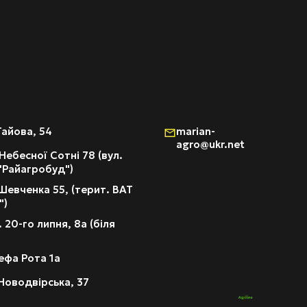
Гайова, 54
marian-
agro@ukr.net
Небесної Сотні 78 (вул.
 "Райагробуд")
Шевченка 55, (терит. ВАТ
")
 20-го липня, 8а (біля
ефа Рота 1а
Новодвірська, 37