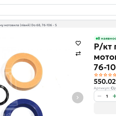
му мотовила (лівий) Do 68, 76-106 - S
В наявнос
Р/кт 
мотов
76-10
550.02
Артикул:
CL