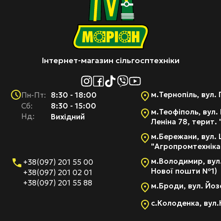
Інтернет-магазин сільгосптехніки
м.Тернопіль, вул. 
8:30 - 18:00
Пн-Пт:
Cб:
8:30 - 15:00
м.Теофіполь, вул. 
Нд:
Вихідний
Леніна 78, терит.
м.Бережани, вул. 
"Агропромтехніка
м.Володимир, вул.
+38(097) 201 55 00
Нової пошти №1)
+38(097) 201 02 01
+38(097) 201 55 88
м.Броди, вул. Йоз
с.Колоденка, вул.