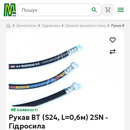
Запчастини
Гідравліка
Шланги високого тиску
Рукав ВТ (
В наявності
Рукав ВТ (S24, L=0,6м) 2SN -
Гідросила