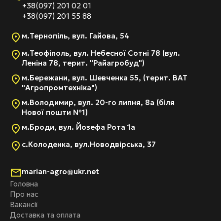
+38(097) 201 02 01
+38(097) 201 55 88
м.Тернопіль, вул. Гайова, 54
м.Теофіполь, вул. Небесної Сотні 78 (вул.
Леніна 78, терит. "Райагробуд")
м.Бережани, вул. Шевченка 55, (терит. ВАТ
"Агропромтехніка")
м.Володимир, вул. 20-го липня, 8а (біля
Нової пошти №1)
м.Броди, вул. Йозефа Рота 1а
с.Колоденка, вул.Новодвірська, 37
marian-agro@ukr.net
Головна
Про нас
Вакансії
Доставка та оплата