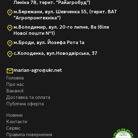
Леніна 78, терит. "Райагробуд")
м.Бережани, вул. Шевченка 55, (терит. ВАТ
"Агропромтехніка")
м.Володимир, вул. 20-го липня, 8а (біля
Нової пошти №1)
м.Броди, вул. Йозефа Рота 1а
с.Колоденка, вул.Новодвірська, 37
marian-agro@ukr.net
Головна
Про нас
Вакансії
Доставка та оплата
Публічна оферта
Новини
Контакти
Сервіс
Правила повернення